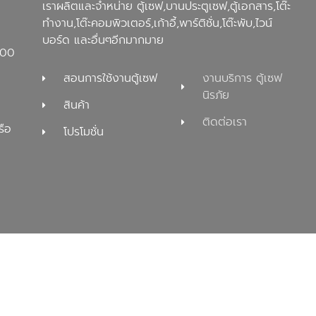
เราผลิตและจำหน่าย ตู้เซฟ,บานประตูเซฟ,ตู้เอกสาร,โต๊ะ
ทำงาน,โต๊ะคอมพิวเตอร์,เก้าอี้,พาร์ติชั่น,โต๊ะพับ,ไวน์
บอร์ด และอื่นๆอีกมากมาย
100
สอนการใช้งานตู้เซฟ
งานบริการ ตู้เซฟ
นิรภัย
สินค้า
ติดต่อเรา
รือ
โปรโมชั่น