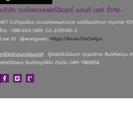
บริษัท วงศ์สยามเฟอร์นิเจอร์ แอนด์ เซฟ จำกัด
457 ถ.บำรุงเมือง แขวงคลองมหานาค เขตป้อมปราบฯ กรุงเทพ 10
โทร : 088-693-5491, 02-2255190-2
Line ID : @wongsiam,
https://lin.ee/UoGxKpn
คลีนิคช่างเฮงซ่อมเซฟ
: ตู้เซฟเปิดไม่ออก กุญแจหาย ลืมรหัสหมุน ห
รหัสดิจิตอล รับเปิดทุกยี่ห้อ ติดต่อ 089-7885858