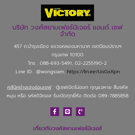
บริษัท วงศ์สยามเฟอร์นิเจอร์ แอนด์ เซฟ
จำกัด
457 ถ.บำรุงเมือง แขวงคลองมหานาค เขตป้อมปราบฯ
กรุงเทพ 10100
โทร : 088-693-5491, 02-2255190-2
Line ID : @wongsiam,
https://lin.ee/UoGxKpn
คลีนิคช่างเฮงซ่อมเซฟ
: ตู้เซฟเปิดไม่ออก กุญแจหาย ลืมรหัส
หมุน หรือ รหัสดิจิตอล รับเปิดทุกยี่ห้อ ติดต่อ 089-7885858
เกี่ยวกับวงศ์สยามเฟอร์นิเจอร์