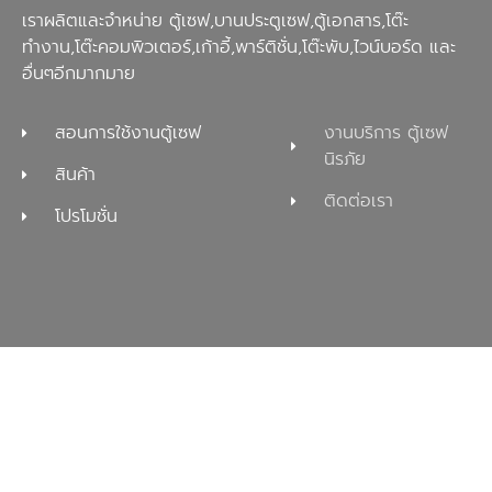
เราผลิตและจำหน่าย ตู้เซฟ,บานประตูเซฟ,ตู้เอกสาร,โต๊ะ
ทำงาน,โต๊ะคอมพิวเตอร์,เก้าอี้,พาร์ติชั่น,โต๊ะพับ,ไวน์บอร์ด และ
อื่นๆอีกมากมาย
สอนการใช้งานตู้เซฟ
งานบริการ ตู้เซฟ
นิรภัย
สินค้า
ติดต่อเรา
โปรโมชั่น