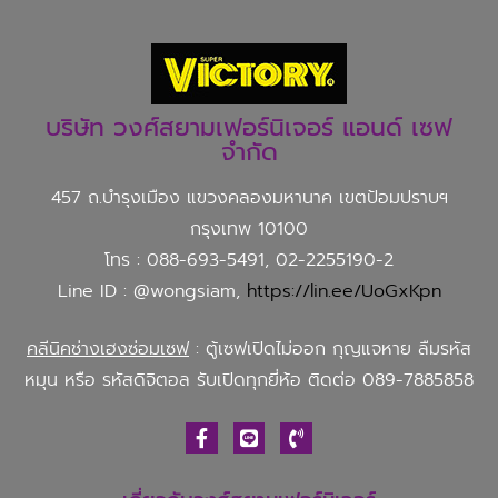
บริษัท วงศ์สยามเฟอร์นิเจอร์ แอนด์ เซฟ
จำกัด
457 ถ.บำรุงเมือง แขวงคลองมหานาค เขตป้อมปราบฯ
กรุงเทพ 10100
โทร : 088-693-5491, 02-2255190-2
Line ID : @wongsiam,
https://lin.ee/UoGxKpn
คลีนิคช่างเฮงซ่อมเซฟ
: ตู้เซฟเปิดไม่ออก กุญแจหาย ลืมรหัส
หมุน หรือ รหัสดิจิตอล รับเปิดทุกยี่ห้อ ติดต่อ 089-7885858