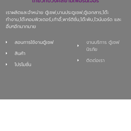
เกี่ยวกับวงศ์สยามเฟอร์นิเจอร์
เราผลิตและจำหน่าย ตู้เซฟ,บานประตูเซฟ,ตู้เอกสาร,โต๊ะ
ทำงาน,โต๊ะคอมพิวเตอร์,เก้าอี้,พาร์ติชั่น,โต๊ะพับ,ไวน์บอร์ด และ
อื่นๆอีกมากมาย
สอนการใช้งานตู้เซฟ
งานบริการ ตู้เซฟ
นิรภัย
สินค้า
ติดต่อเรา
โปรโมชั่น