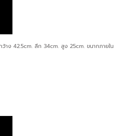
นอก กว้าง 42.5cm. ลึก 34cm. สูง 25cm. ขนากภายใน