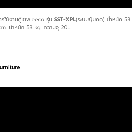
ใช้งานตู้เซฟleeco รุ่น
SST-XPL
(ระบบปุ่มกด) น้ำหนัก 5
cm. นำหนัก 53 kg. ความจุ 20L
urniture