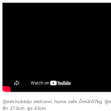
ตู้เซฟchubbรุ่น eletronic home safe
น้ำหนัก57kg.
ตู้
ลึก 27.3cm. สูง 43cm.