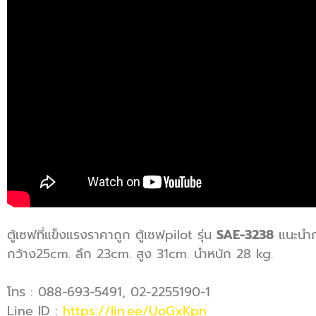
ตู้เซฟที่แข็งแรงราคาถูก ตู้เซฟpilot รุ่น
SAE-3238
แนะนำกา
กว้าง25cm. ลึก 23cm. สูง 31cm. นำหนัก 28 kg.
โทร : 088-693-5491, 02-2255190-1
Line ID :
https://lin.ee/UoGxKpn