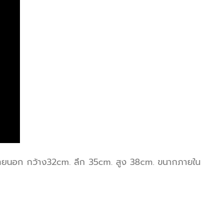
ายนอก กว้าง32cm. ลึก 35cm. สูง 38cm. ขนากภายใน