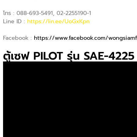
โทร : 088-693-5491, 02-2255190-1
Line ID :
https://lin.ee/UoGxKpn
Facebook :
https://www.facebook.com/wongsiamf
ตู้เซฟ PILOT รุ่น SAE-4225