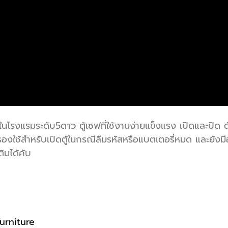
ช้ในโรงแรมระดับ5ดาว ตู้เซฟที่ใช้งานง่ายแข็งแรง เปิดและปิด ด
งใช้สำหรับเปิดตู้ในกรณีลืมรหัสหรือแบตเตอรี่หมด และยังมี
ิมได้คับ
urniture