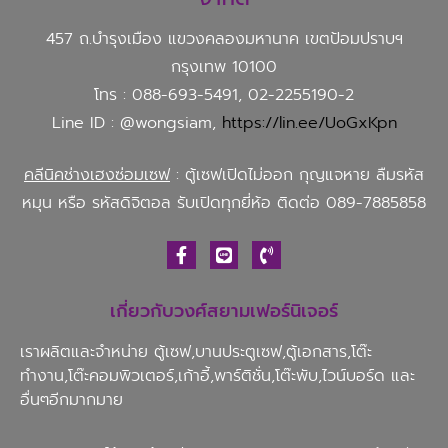
457 ถ.บำรุงเมือง แขวงคลองมหานาค เขตป้อมปราบฯ
กรุงเทพ 10100
โทร : 088-693-5491, 02-2255190-2
Line ID : @wongsiam,
https://lin.ee/UoGxKpn
คลีนิคช่างเฮงซ่อมเซฟ
: ตู้เซฟเปิดไม่ออก กุญแจหาย ลืมรหัส
หมุน หรือ รหัสดิจิตอล รับเปิดทุกยี่ห้อ ติดต่อ 089-7885858
เกี่ยวกับวงศ์สยามเฟอร์นิเจอร์
เราผลิตและจำหน่าย ตู้เซฟ,บานประตูเซฟ,ตู้เอกสาร,โต๊ะ
ทำงาน,โต๊ะคอมพิวเตอร์,เก้าอี้,พาร์ติชั่น,โต๊ะพับ,ไวน์บอร์ด และ
อื่นๆอีกมากมาย