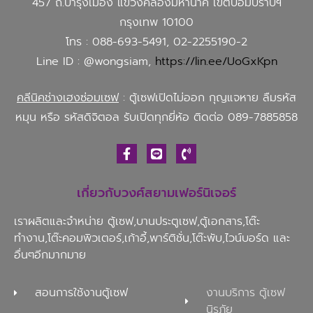
457 ถ.บำรุงเมือง แขวงคลองมหานาค เขตป้อมปราบฯ
กรุงเทพ 10100
โทร : 088-693-5491, 02-2255190-2
Line ID : @wongsiam,
https://lin.ee/UoGxKpn
คลีนิคช่างเฮงซ่อมเซฟ
: ตู้เซฟเปิดไม่ออก กุญแจหาย ลืมรหัส
หมุน หรือ รหัสดิจิตอล รับเปิดทุกยี่ห้อ ติดต่อ 089-7885858
เกี่ยวกับวงศ์สยามเฟอร์นิเจอร์
เราผลิตและจำหน่าย ตู้เซฟ,บานประตูเซฟ,ตู้เอกสาร,โต๊ะ
ทำงาน,โต๊ะคอมพิวเตอร์,เก้าอี้,พาร์ติชั่น,โต๊ะพับ,ไวน์บอร์ด และ
อื่นๆอีกมากมาย
สอนการใช้งานตู้เซฟ
งานบริการ ตู้เซฟ
นิรภัย