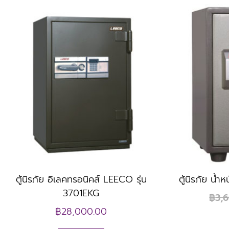
ตู้นิรภัย อิเลคทรอนิคส์ LEECO รุ่น
ตู้นิรภัย น้
3701EKG
฿
3,
฿
28,000.00