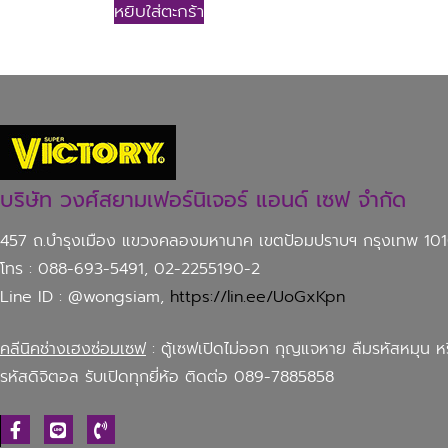
หยิบใส่ตะกร้า
บริษัท วงศ์สยามเฟอร์นิเจอร์ แอนด์ เซฟ จำกัด
457 ถ.บำรุงเมือง แขวงคลองมหานาค เขตป้อมปราบฯ กรุงเทพ 10
โทร : 088-693-5491, 02-2255190-2
Line ID : @wongsiam,
https://lin.ee/UoGxKpn
คลีนิคช่างเฮงซ่อมเซฟ
: ตู้เซฟเปิดไม่ออก กุญแจหาย ลืมรหัสหมุน ห
รหัสดิจิตอล รับเปิดทุกยี่ห้อ ติดต่อ 089-7885858