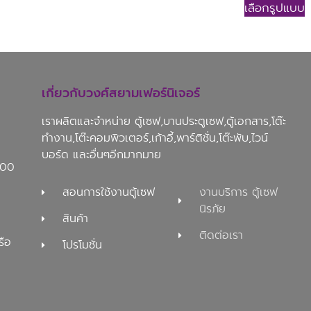
เลือกรูปแบบ
เกี่ยวกับวงศ์สยามเฟอร์นิเจอร์
เราผลิตและจำหน่าย ตู้เซฟ,บานประตูเซฟ,ตู้เอกสาร,โต๊ะ
ทำงาน,โต๊ะคอมพิวเตอร์,เก้าอี้,พาร์ติชั่น,โต๊ะพับ,ไวน์
บอร์ด และอื่นๆอีกมากมาย
100
สอนการใช้งานตู้เซฟ
งานบริการ ตู้เซฟ
นิรภัย
สินค้า
ติดต่อเรา
รือ
โปรโมชั่น