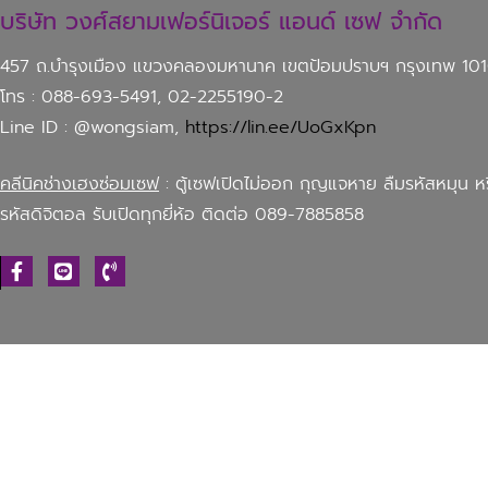
บริษัท วงศ์สยามเฟอร์นิเจอร์ แอนด์ เซฟ จำกัด
457 ถ.บำรุงเมือง แขวงคลองมหานาค เขตป้อมปราบฯ กรุงเทพ 10
โทร : 088-693-5491, 02-2255190-2
Line ID : @wongsiam,
https://lin.ee/UoGxKpn
คลีนิคช่างเฮงซ่อมเซฟ
: ตู้เซฟเปิดไม่ออก กุญแจหาย ลืมรหัสหมุน ห
รหัสดิจิตอล รับเปิดทุกยี่ห้อ ติดต่อ 089-7885858