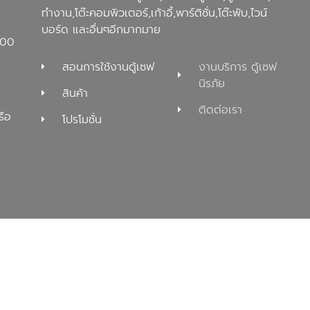
ทำงาน,โต๊ะคอมพิวเตอร์,เก้าอี้,พาร์ติชั่น,โต๊ะพับ,ไวน์
บอร์ด และอื่นๆอีกมากมาย
100
สอนการใช้งานตู้เซฟ
งานบริการ ตู้เซฟ
นิรภัย
สินค้า
ติดต่อเรา
รือ
โปรโมชั่น