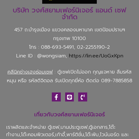
บริษัท วงศ์สยามเฟอร์นิเจอร์ แอนด์ เซฟ
จำกัด
457 ถ.บำรุงเมือง แขวงคลองมหานาค เขตป้อมปราบฯ
กรุงเทพ 10100
โทร : 088-693-5491, 02-2255190-2
Line ID : @wongsiam,
https://lin.ee/UoGxKpn
คลีนิคช่างเฮงซ่อมเซฟ
: ตู้เซฟเปิดไม่ออก กุญแจหาย ลืมรหัส
หมุน หรือ รหัสดิจิตอล รับเปิดทุกยี่ห้อ ติดต่อ 089-7885858
เกี่ยวกับวงศ์สยามเฟอร์นิเจอร์
เราผลิตและจำหน่าย ตู้เซฟ,บานประตูเซฟ,ตู้เอกสาร,โต๊ะ
ทำงาน,โต๊ะคอมพิวเตอร์,เก้าอี้,พาร์ติชั่น,โต๊ะพับ,ไวน์บอร์ด และ