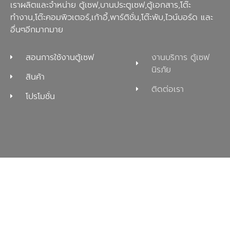
เราผลิตและจำหน่าย ตู้เซฟ,บานประตูเซฟ,ตู้เอกสาร,โต๊ะ
ทำงาน,โต๊ะคอมพิวเตอร์,เก้าอี้,พาร์ติชั่น,โต๊ะพับ,ไวน์บอร์ด และ
อื่นๆอีกมากมาย
สอนการใช้งานตู้เซฟ
งานบริการ ตู้เซฟ
นิรภัย
สินค้า
ติดต่อเรา
โปรโมชั่น