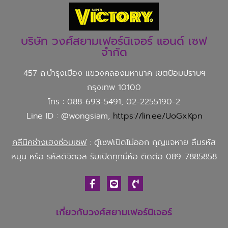
บริษัท วงศ์สยามเฟอร์นิเจอร์ แอนด์ เซฟ
จำกัด
457 ถ.บำรุงเมือง แขวงคลองมหานาค เขตป้อมปราบฯ
กรุงเทพ 10100
โทร : 088-693-5491, 02-2255190-2
Line ID : @wongsiam,
https://lin.ee/UoGxKpn
คลีนิคช่างเฮงซ่อมเซฟ
: ตู้เซฟเปิดไม่ออก กุญแจหาย ลืมรหัส
หมุน หรือ รหัสดิจิตอล รับเปิดทุกยี่ห้อ ติดต่อ 089-7885858
เกี่ยวกับวงศ์สยามเฟอร์นิเจอร์