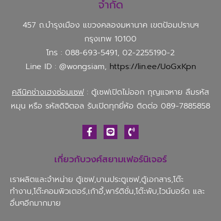
จำกัด
457 ถ.บำรุงเมือง แขวงคลองมหานาค เขตป้อมปราบฯ
กรุงเทพ 10100
โทร : 088-693-5491, 02-2255190-2
Line ID : @wongsiam,
https://lin.ee/UoGxKpn
คลีนิคช่างเฮงซ่อมเซฟ
: ตู้เซฟเปิดไม่ออก กุญแจหาย ลืมรหัส
หมุน หรือ รหัสดิจิตอล รับเปิดทุกยี่ห้อ ติดต่อ 089-7885858
เกี่ยวกับวงศ์สยามเฟอร์นิเจอร์
เราผลิตและจำหน่าย ตู้เซฟ,บานประตูเซฟ,ตู้เอกสาร,โต๊ะ
ทำงาน,โต๊ะคอมพิวเตอร์,เก้าอี้,พาร์ติชั่น,โต๊ะพับ,ไวน์บอร์ด และ
อื่นๆอีกมากมาย