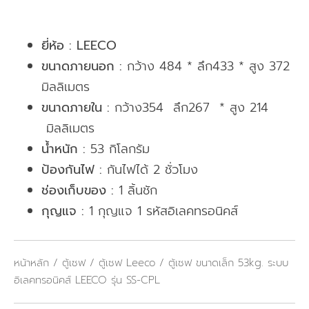
ยี่ห้อ :
LEECO
ขนาดภายนอก :
กว้าง 484 * ลึก433 * สูง 372
มิลลิเมตร
ขนาดภายใน :
กว้าง354 ลึก267 * สูง 214
มิลลิเมตร
น้ำหนัก :
53 กิโลกรัม
ป้องกันไฟ :
กันไฟได้ 2 ชั่วโมง
ช่องเก็บของ :
1 ลิ้นชัก
กุญแจ :
1 กุญแจ 1 รหัสอิเลคทรอนิคส์
หน้าหลัก
/
ตู้เซฟ
/
ตู้เซฟ Leeco
/ ตู้เซฟ ขนาดเล็ก 53kg. ระบบ
อิเลคทรอนิคส์ LEECO รุ่น SS-CPL