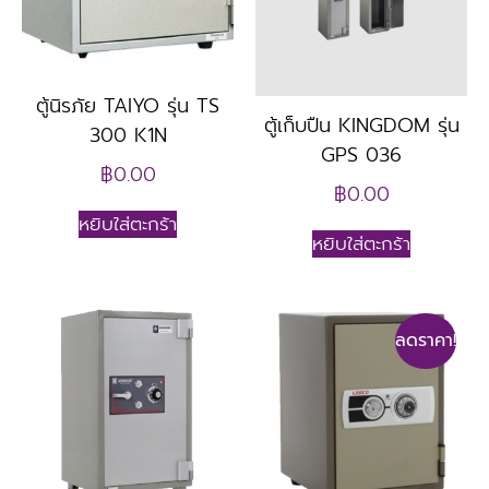
ตู้นิรภัย TAIYO รุ่น TS
ตู้เก็บปืน KINGDOM รุ่น
300 K1N
GPS 036
฿
0.00
฿
0.00
หยิบใส่ตะกร้า
หยิบใส่ตะกร้า
ลดราคา!