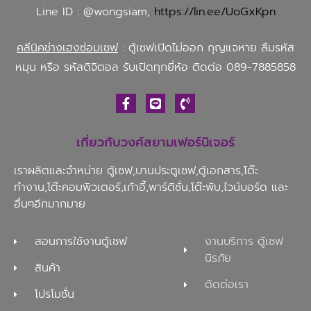
Line ID : @wongsiam,
https://lin.ee/UoGxKpn
คลีนิคช่างเฮงซ่อมเซฟ
: ตู้เซฟเปิดไม่ออก กุญแจหาย ลืมรหัส
หมุน หรือ รหัสดิจิตอล รับเปิดทุกยี่ห้อ ติดต่อ 089-7885858
เกี่ยวกับวงศ์สยามเฟอร์นิเจอร์
เราผลิตและจำหน่าย ตู้เซฟ,บานประตูเซฟ,ตู้เอกสาร,โต๊ะ
ทำงาน,โต๊ะคอมพิวเตอร์,เก้าอี้,พาร์ติชั่น,โต๊ะพับ,ไวน์บอร์ด และ
อื่นๆอีกมากมาย
สอนการใช้งานตู้เซฟ
งานบริการ ตู้เซฟ
นิรภัย
สินค้า
ติดต่อเรา
โปรโมชั่น