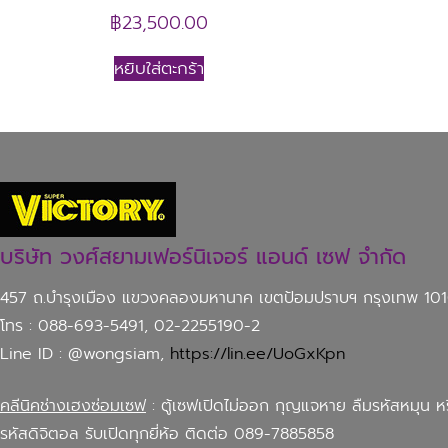
฿
23,500.00
หยิบใส่ตะกร้า
บริษัท วงศ์สยามเฟอร์นิเจอร์ แอนด์ เซฟ จำกัด
457 ถ.บำรุงเมือง แขวงคลองมหานาค เขตป้อมปราบฯ กรุงเทพ 10
โทร : 088-693-5491, 02-2255190-2
Line ID : @wongsiam,
https://lin.ee/UoGxKpn
คลีนิคช่างเฮงซ่อมเซฟ
: ตู้เซฟเปิดไม่ออก กุญแจหาย ลืมรหัสหมุน ห
รหัสดิจิตอล รับเปิดทุกยี่ห้อ ติดต่อ 089-7885858