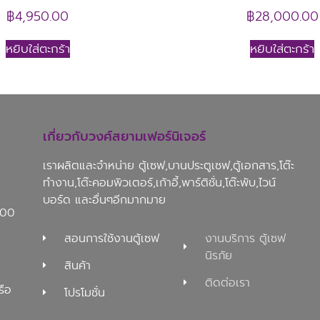
฿
4,950.00
฿
28,000.00
หยิบใส่ตะกร้า
หยิบใส่ตะกร้า
เกี่ยวกับวงศ์สยามเฟอร์นิเจอร์
เราผลิตและจำหน่าย ตู้เซฟ,บานประตูเซฟ,ตู้เอกสาร,โต๊ะ
ทำงาน,โต๊ะคอมพิวเตอร์,เก้าอี้,พาร์ติชั่น,โต๊ะพับ,ไวน์
บอร์ด และอื่นๆอีกมากมาย
100
สอนการใช้งานตู้เซฟ
งานบริการ ตู้เซฟ
นิรภัย
สินค้า
ติดต่อเรา
รือ
โปรโมชั่น