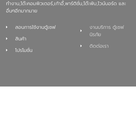
ทำงาน,โต๊ะคอมพิวเตอร์,เก้าอี้,พาร์ติชั่น,โต๊ะพับ,ไวน์บอร์ด และ
อื่นๆอีกมากมาย
สอนการใช้งานตู้เซฟ
งานบริการ ตู้เซฟ
นิรภัย
สินค้า
ติดต่อเรา
โปรโมชั่น