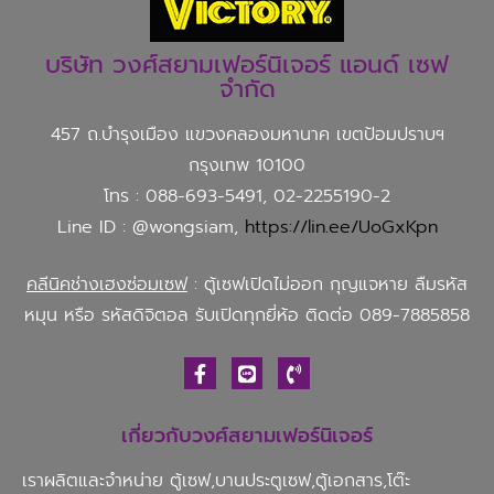
บริษัท วงศ์สยามเฟอร์นิเจอร์ แอนด์ เซฟ
จำกัด
457 ถ.บำรุงเมือง แขวงคลองมหานาค เขตป้อมปราบฯ
กรุงเทพ 10100
โทร : 088-693-5491, 02-2255190-2
Line ID : @wongsiam,
https://lin.ee/UoGxKpn
คลีนิคช่างเฮงซ่อมเซฟ
: ตู้เซฟเปิดไม่ออก กุญแจหาย ลืมรหัส
หมุน หรือ รหัสดิจิตอล รับเปิดทุกยี่ห้อ ติดต่อ 089-7885858
เกี่ยวกับวงศ์สยามเฟอร์นิเจอร์
เราผลิตและจำหน่าย ตู้เซฟ,บานประตูเซฟ,ตู้เอกสาร,โต๊ะ